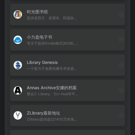
时光图书馆
提供老照片、老课本、民国杂志、古籍善本、连环画等经典怀旧资源，一站式获取和下载海量珍稀历史文献
小力盘电子书
专注于提供Kindle格式(MOBI, AZW3)以及通用的EPUB, PDF, TXT电子书资源。
Library Genesis
一个致力于免费传播学术资源的全球性影子图书馆，提供超过240万本非虚构类书籍、8400万篇科学期刊论文
Annas Archive安娜的档案
整合Z-Library、Sci-Hub等平台超1.3亿份文献与图书资源，提供PDF/EPUB免费下载。
ZLibrary最新地址
Zlibrary提供超过1400万本免费电子书及8400万篇学术论文资源下载，支持中英等多语言检索与PDF/EPUB格式。