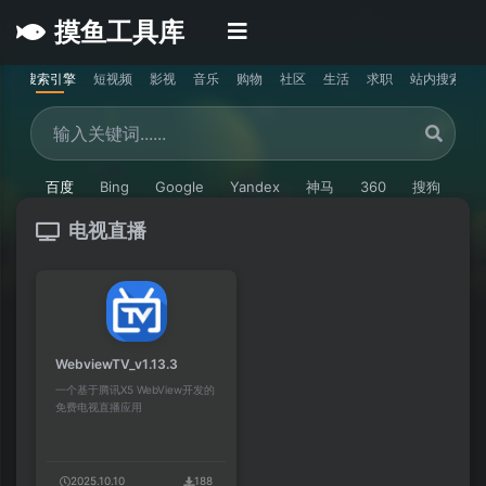
摸鱼工具库
搜索引擎
短视频
影视
音乐
购物
社区
生活
求职
站内搜索
百度
Bing
Google
Yandex
神马
360
搜狗
头条
电视直播
WebviewTV_v1.13.3
一个基于腾讯X5 WebView开发的
免费电视直播应用
2025.10.10
188