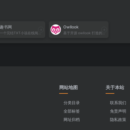
趣书网
Owllook
一个完结TXT小说在线阅读站，设有男生、女生、纯爱耽美三大频道，支持最近更新、热门排行与书荒随便看
基于开源 owllook 打造的网络小说搜索与阅读站，聚合多源结果，统一解析排版，支持书架、书签、追更与榜单导航，移动端友好，帮助你更快找到并流畅阅读目标小说。
网站地图
关于本站
分类目录
联系我们
全部标签
免责声明
网址归档
隐私政策