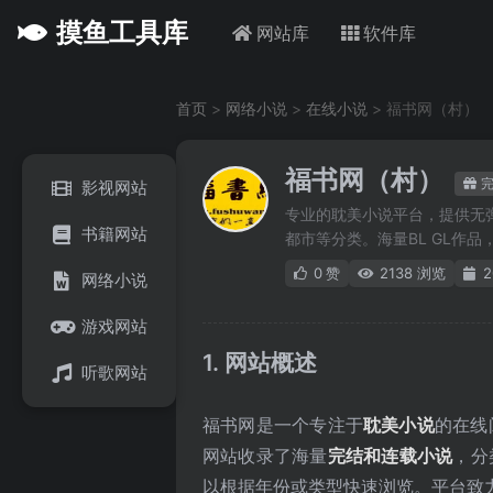
摸鱼工具库
网站库
软件库
首页
>
网络小说
>
在线小说
>
福书网（村）
福书网（村）
影视网站
专业的耽美小说平台，提供无
书籍网站
都市等分类。海量BL GL作
0
赞
2138 浏览
2
网络小说
游戏网站
1. 网站概述
听歌网站
福书网是一个专注于
耽美小说
的在线
网站收录了海量
完结和连载小说
，分
以根据年份或类型快速浏览。平台致