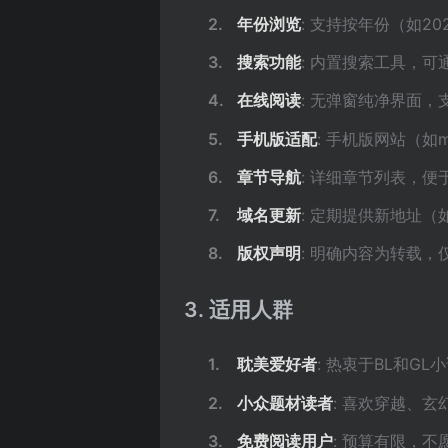
年份浏览
: 支持按年份（如2
搜索功能
: 内置搜索工具，
在线阅读
: 无弹窗纯净界面
手机版适配
: 手机版网站（如m
章节导航
: 详细章节列表，
域名更新
: 定期提供新地址（如
版权声明
: 明确内容为转载
3. 适用人群
耽美爱好者
: 热衷于BL和G
小众题材读者
: 喜欢穿越、
免费阅读用户
: 预算有限，