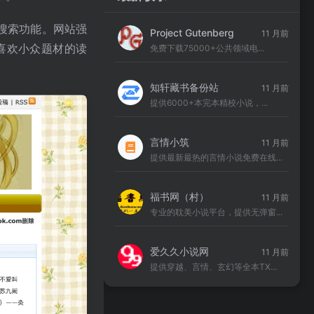
搜索功能。网站强
Project Gutenberg
11 月前
喜欢小众题材的读
免费下载75000+公共领域电...
知轩藏书备份站
11 月前
提供6000+本完本精校小说，...
言情小筑
11 月前
提供最新最热的言情小说免费在线...
福书网（村）
11 月前
专业的耽美小说平台，提供无弹窗...
爱久久小说网
11 月前
提供穿越、言情、玄幻等全本TX...