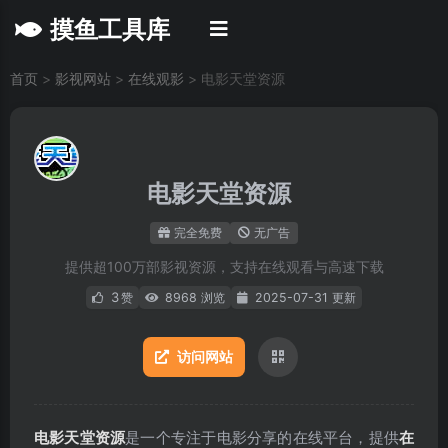
摸鱼工具库
首页
>
影视网站
>
在线观影
>
电影天堂资源
电影天堂资源
完全免费
无广告
提供超100万部影视资源，支持在线观看与高速下载
3
赞
8968 浏览
2025-07-31 更新
访问网站
电影天堂资源
是一个专注于电影分享的在线平台，提供
在