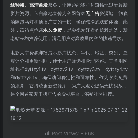
线秒播、高清首发
服务，让用户能够即时流畅地观看最新
影片资源。它自豪地宣传为全网首家
无广告
资源站，彻底
消除跑马灯和插播广告的干扰，确保纯净的观影体验。此
外，该站点承诺
永久免费
，是影视爱好者的信赖之选，新
老站长均推荐使用，满足用户对高质量内容的快速需求。
电影天堂资源详细展示影片状态、年代、地区、类别、豆
瓣评分和更新时间，便于用户筛选和管理内容。其备用网
址包括dyttzy1.tv、dyttzy2.tv、dyttzy3.tv、dyttzy4.tv
和dyttzy5.tv，确保访问稳定性和可靠性。作为永久免费
的服务，它持续更新资源库，为广大观众提供无忧娱乐，
是全网首家无干扰广告的影视平台，深受社区推荐。
Post Views:
8,968