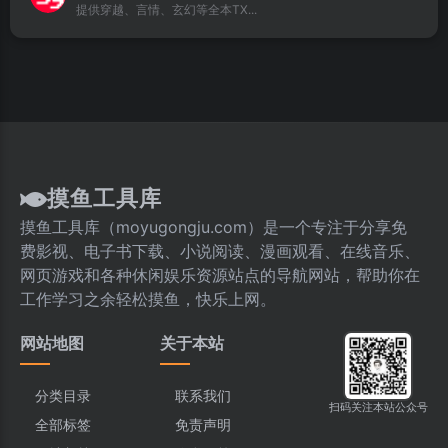
提供穿越、言情、玄幻等全本TX...
摸鱼工具库
摸鱼工具库（moyugongju.com）是一个专注于分享免
费影视、电子书下载、小说阅读、漫画观看、在线音乐、
网页游戏和各种休闲娱乐资源站点的导航网站，帮助你在
工作学习之余轻松摸鱼，快乐上网。
网站地图
关于本站
分类目录
联系我们
扫码关注本站公众号
全部标签
免责声明