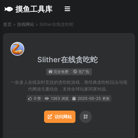
摸鱼工具库
首页
>
游戏网站
>
Slither在线贪吃蛇
Slither在线贪吃蛇
完全免费
无广告
一款多人在线实时竞技的贪吃蛇游戏，将经典贪吃蛇玩法与现
代网游元素结合，支持全球玩家同屏对战。
0
赞
1363 浏览
2025-05-25 更新
访问网站